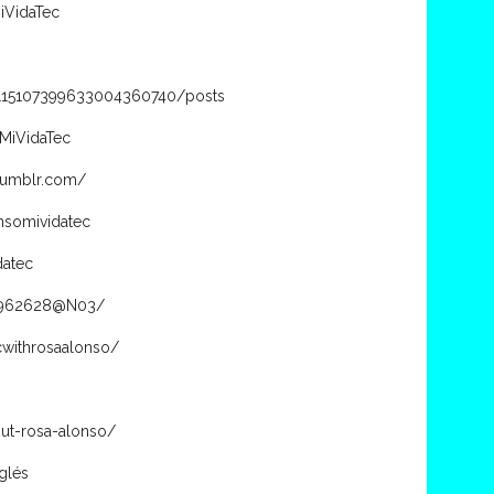
iVidaTec
/115107399633004360740/posts
MiVidaTec
.tumblr.com/
nsomividatec
datec
14962628@N03/
cwithrosaalonso/
ut-rosa-alonso/
glés