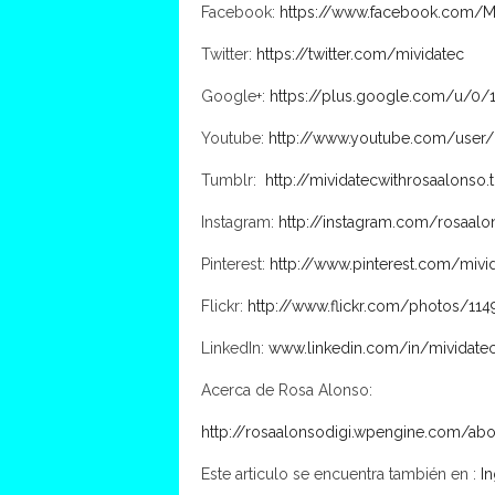
Facebook:
https://www.facebook.com/M
Twitter:
https://twitter.com/mividatec
Google+:
https://plus.google.com/u/0
Youtube:
http://www.youtube.com/user/
Tumblr:
http://mividatecwithrosaalonso
Instagram:
http://instagram.com/rosaalo
Pinterest:
http://www.pinterest.com/mivi
Flickr:
http://www.flickr.com/photos/1
LinkedIn:
www.linkedin.com/in/mividate
Acerca de Rosa Alonso:
http://rosaalonsodigi.wpengine.com/abo
Este articulo se encuentra también en :
In