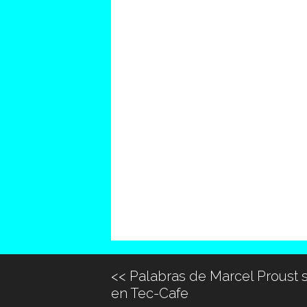
<<
Palabras de Marcel Proust 
en Tec-Cafe