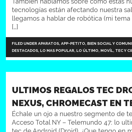
También hablamos sobre como estas n
tecnologías están afectando nuestra sal
llegamos a hablar de robótica (mi tema f
[…]
FILED UNDER
APARATOS
,
APP-PETITO
,
BIEN SOCIAL Y COMUN
DESTACADOS
,
LO MAS POPULAR
,
LO ÚLTIMO
,
MOVÍL
,
TEC Y C
ULTIMOS REGALOS TEC DRO
NEXUS, CHROMECAST EN 
Échale un ojo a nuestro segmento de t
Acceso Total NY – Telemundo 47: lo ult
tec de Android (Droid). ¿Que tengo en mi