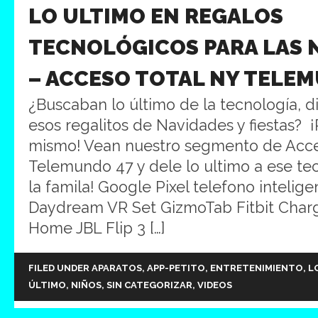
LO ULTIMO EN REGALOS
TECNOLÓGICOS PARA LAS 
– ACCESO TOTAL NY TELE
¿Buscaban lo último de la tecnología, di
esos regalitos de Navidades y fiestas? 
mismo! Vean nuestro segmento de Acce
Telemundo 47 y dele lo ultimo a ese tec
la famila! Google Pixel telefono intelig
Daydream VR Set GizmoTab Fitbit Char
Home JBL Flip 3 […]
FILED UNDER
APARATOS
,
APP-PETITO
,
ENTRETENIMIENTO
,
L
ÚLTIMO
,
NIÑOS
,
SIN CATEGORIZAR
,
VIDEOS