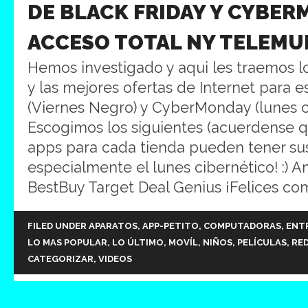
DE BLACK FRIDAY Y CYBER
ACCESO TOTAL NY TELEMU
Hemos investigado y aqui les traemos lo
y las mejores ofertas de Internet para e
(Viernes Negro) y CyberMonday (lunes ci
Escogimos los siguientes (acuerdense 
apps para cada tienda pueden tener sus
especialmente el lunes cibernético! :)
BestBuy Target Deal Genius ¡Felices com
FILED UNDER
APARATOS
,
APP-PETITO
,
COMPUTADORAS
,
ENT
LO MAS POPULAR
,
LO ÚLTIMO
,
MOVÍL
,
NIÑOS
,
PELÍCULAS
,
RED
CATEGORIZAR
,
VIDEOS