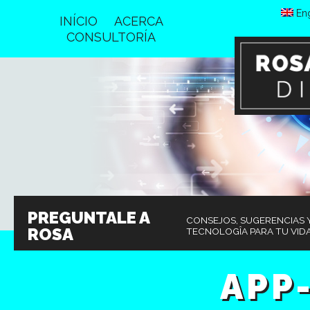
Eng
INÍCIO
ACERCA
CONSULTORÍA
PREGUNTALE A
CONSEJOS, SUGERENCIAS Y
ROSA
TECNOLOGÎA PARA TU VIDA
APP