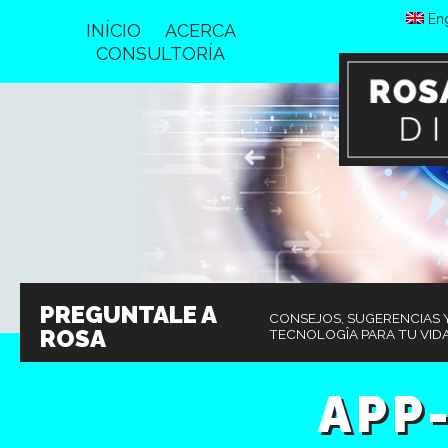
Eng
INÍCIO
ACERCA
CONSULTORÍA
PREGUNTALE A
CONSEJOS, SUGERENCIAS Y
ROSA
TECNOLOGÎA PARA TU VIDA
APP