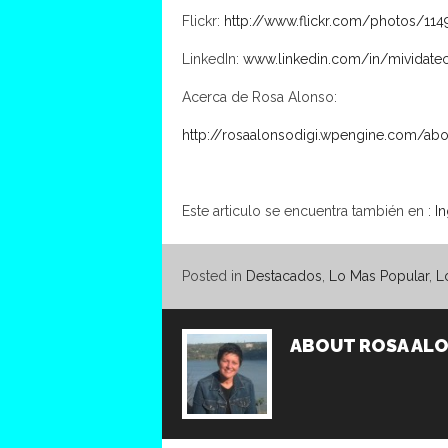
Flickr:
http://www.flickr.com/photos/1
LinkedIn:
www.linkedin.com/in/mividate
Acerca de Rosa Alonso:
http://rosaalonsodigi.wpengine.com/abo
Este articulo se encuentra también en :
In
Posted in
Destacados
,
Lo Mas Popular
,
L
ABOUT
ROSA AL