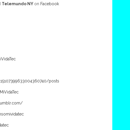
d
Telemundo NY
on
Facebook
iVidaTec
/115107399633004360740/posts
MiVidaTec
.tumblr.com/
nsomividatec
datec