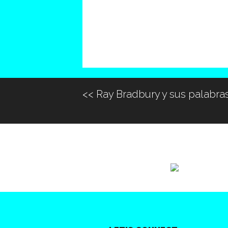
<<
Ray Bradbury y sus palabras