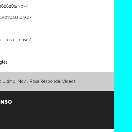
14962628@N03/
cwithrosaalonso/
ut-rosa-alonso/
glés
o Último
,
Movíl
,
Rosa Responde
,
Videos
ONSO