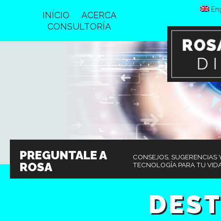
Eng
INÍCIO
ACERCA
CONSULTORÍA
PREGUNTALE A
CONSEJOS, SUGERENCIAS Y
ROSA
TECNOLOGÎA PARA TU VIDA
DES