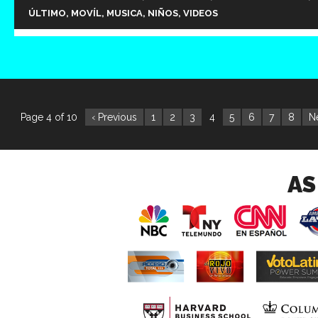
ÚLTIMO
,
MOVÍL
,
MUSICA
,
NIÑOS
,
VIDEOS
Page 4 of 10
‹ Previous
1
2
3
4
5
6
7
8
Ne
AS